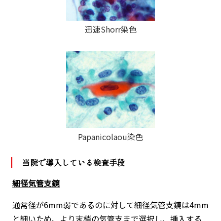
迅速Shorr染色
Papanicolaou染色
当院で導入している検査手段
細径気管支鏡
通常径が6mm弱であるのに対して細径気管支鏡は4mm
と細いため、より末梢の気管支まで選択し、挿入する