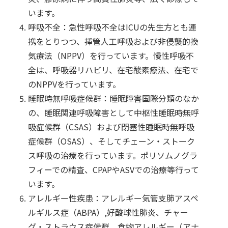
います。
呼吸不全：急性呼吸不全はICUの先生方とも連
携をとりつつ、挿管人工呼吸および非侵襲的換
気療法（NPPV）を行っています。慢性呼吸不
全は、呼吸器リハビリ、在宅酸素療法、在宅で
のNPPVを行っています。
睡眠時無呼吸症候群：睡眠障害国際分類のなか
の、睡眠関連呼吸障害として中枢性睡眠時無呼
吸症候群（CSAS）および閉塞性睡眠時無呼吸
症候群（OSAS）、そしてチェーン・ストーク
ス呼吸の治療を行っています。ポリソムノグラ
フィーでの精査、CPAPやASVでの治療等行って
います。
アレルギー性疾患：アレルギー気管支肺アスペ
ルギルス症（ABPA）,好酸球性肺炎、チャー
グ・ストラウス症候群、食物アレルギー（アナ