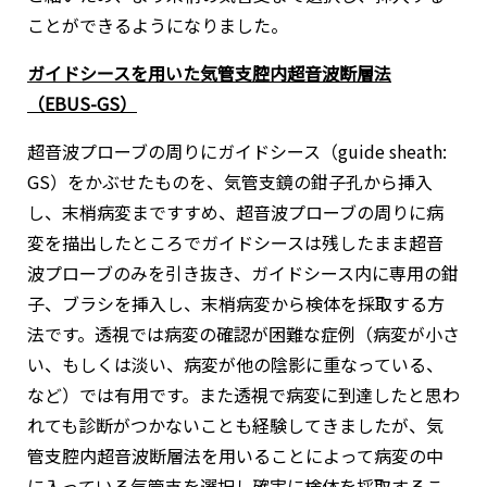
ことができるようになりました。
ガイドシースを用いた気管支腔内超音波断層法
（EBUS-GS）
超音波プローブの周りにガイドシース（guide sheath:
GS）をかぶせたものを、気管支鏡の鉗子孔から挿入
し、末梢病変まですすめ、超音波プローブの周りに病
変を描出したところでガイドシースは残したまま超音
波プローブのみを引き抜き、ガイドシース内に専用の鉗
子、ブラシを挿入し、末梢病変から検体を採取する方
法です。透視では病変の確認が困難な症例（病変が小さ
い、もしくは淡い、病変が他の陰影に重なっている、
など）では有用です。また透視で病変に到達したと思わ
れても診断がつかないことも経験してきましたが、気
管支腔内超音波断層法を用いることによって病変の中
に入っている気管支を選択し確実に検体を採取するこ