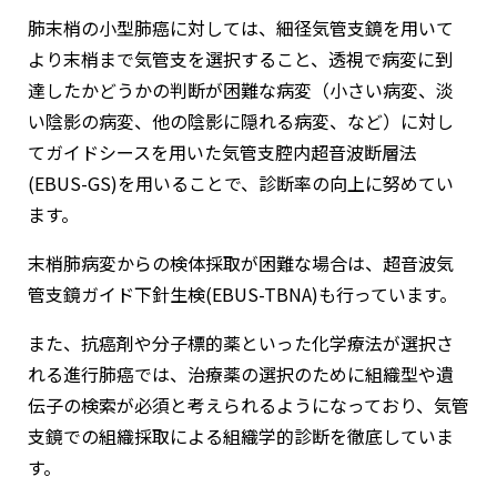
肺末梢の小型肺癌に対しては、細径気管支鏡を用いて
より末梢まで気管支を選択すること、透視で病変に到
達したかどうかの判断が困難な病変（小さい病変、淡
い陰影の病変、他の陰影に隠れる病変、など）に対し
てガイドシースを用いた気管支腔内超音波断層法
(EBUS-GS)を用いることで、診断率の向上に努めてい
ます。
末梢肺病変からの検体採取が困難な場合は、超音波気
管支鏡ガイド下針生検(EBUS-TBNA)も行っています。
また、抗癌剤や分子標的薬といった化学療法が選択さ
れる進行肺癌では、治療薬の選択のために組織型や遺
伝子の検索が必須と考えられるようになっており、気管
支鏡での組織採取による組織学的診断を徹底していま
す。