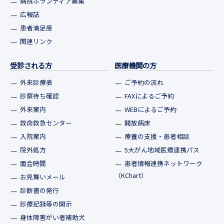
病院ボランティア募集
広報誌
患者満足度
関連リンク
受診される方
医療機関の方
外来診療表
ご予約の流れ
診察待ち確認
FAXによるご予約
外来案内
WEBによるご予約
救命救急センター
開放病床
入院案内
療養の支援・患者相談
院外処方
5大がん地域医療連携パス
面会時間
患者情報連携ネットワーク
（KChart）
お見舞いメール
診断書の発行
診療記録等の開示
身体障害がい者補助犬