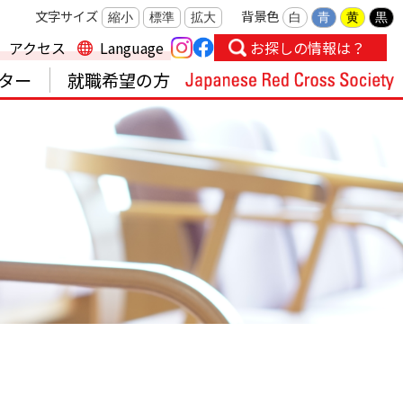
文字サイズ
背景色
縮小
標準
拡大
白
青
黄
黒
アクセス
Language
お探しの情報は？
ター
就職希望の方