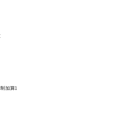
算
制加算1