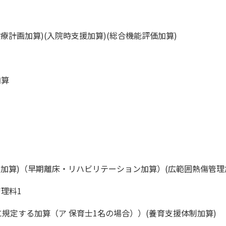
療計画加算)(入院時支援加算)(総合機能評価加算)
加算
児加算)（早期離床・リハビリテーション加算）(広範囲熱傷管理
理料1
に規定する加算（ア 保育士1名の場合））(養育支援体制加算)