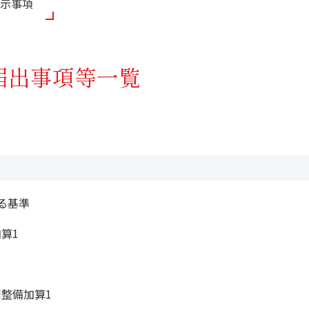
示事項
届出事項等一覧
る基準
算1
整備加算1