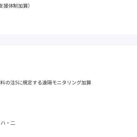
支援体制加算）
料の注5に規定する遠隔モニタリング加算
・ハ・二