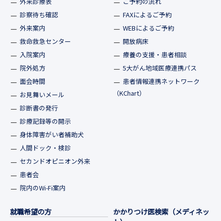
外来診療表
ご予約の流れ
診察待ち確認
FAXによるご予約
外来案内
WEBによるご予約
救命救急センター
開放病床
入院案内
療養の支援・患者相談
院外処方
5大がん地域医療連携パス
面会時間
患者情報連携ネットワーク
（KChart）
お見舞いメール
診断書の発行
診療記録等の開示
身体障害がい者補助犬
人間ドック・検診
セカンドオピニオン外来
患者会
院内のWi-Fi案内
就職希望の方
かかりつけ医検索（メディネッ