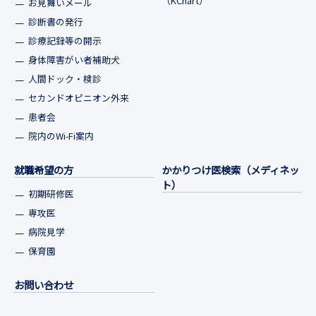
（KChart）
お見舞いメール
診断書の発行
診療記録等の開示
身体障害がい者補助犬
人間ドック・検診
セカンドオピニオン外来
患者会
院内のWi-Fi案内
就職希望の方
かかりつけ医検索（メディネッ
ト）
初期研修医
専攻医
病院見学
保育園
お問い合わせ