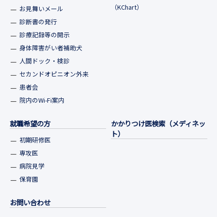
（KChart）
お見舞いメール
診断書の発行
診療記録等の開示
身体障害がい者補助犬
人間ドック・検診
セカンドオピニオン外来
患者会
院内のWi-Fi案内
就職希望の方
かかりつけ医検索（メディネッ
ト）
初期研修医
専攻医
病院見学
保育園
お問い合わせ