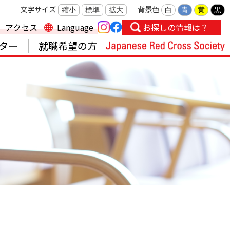
文字サイズ
背景色
縮小
標準
拡大
白
青
黄
黒
アクセス
Language
お探しの情報は？
ター
就職希望の方