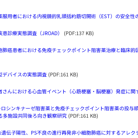
 抗凝固薬服用者における内視鏡的乳頭括約筋切開術（EST）の安全性
環器疾患診療実態調査（JROAD）
(PDF:137 KB)
 非小細胞肺癌患者における免疫チェックポイント阻害薬治療と臨床
植込み型デバイスの実態調査
(PDF:161 KB)
 肺癌患者さんにおける心血管イベント（心筋梗塞・脳梗塞）発症に関
 EGFR チロシンキナーゼ阻害薬と免疫チェックポイント阻害薬の
る多施設共同後ろ向き観察研究
(PDF:161 KB)
 ALK融合遺伝子陽性、PS不良の進行再発非小細胞肺癌に対するア