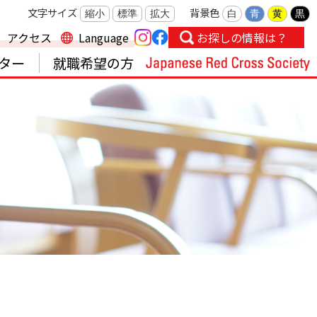
文字サイズ
背景色
縮小
標準
拡大
白
青
黄
黒
アクセス
Language
お探しの情報は？
ター
就職希望の方