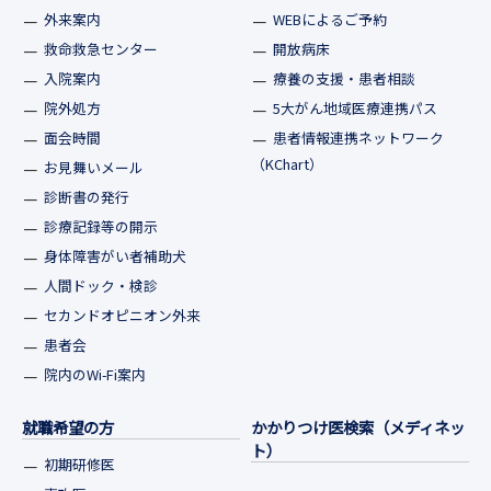
外来案内
WEBによるご予約
救命救急センター
開放病床
入院案内
療養の支援・患者相談
院外処方
5大がん地域医療連携パス
面会時間
患者情報連携ネットワーク
（KChart）
お見舞いメール
診断書の発行
診療記録等の開示
身体障害がい者補助犬
人間ドック・検診
セカンドオピニオン外来
患者会
院内のWi-Fi案内
就職希望の方
かかりつけ医検索（メディネッ
ト）
初期研修医